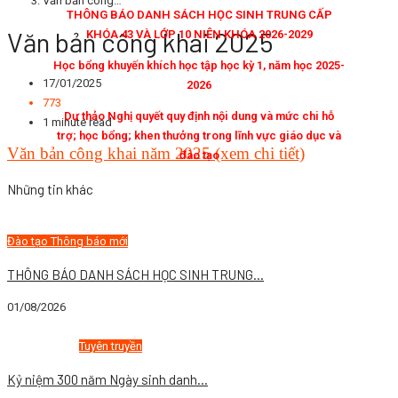
Văn bản công…
THÔNG BÁO DANH SÁCH HỌC SINH TRUNG CẤP
Văn bản công khai 2025
KHÓA 43 VÀ LỚP 10 NIÊN KHÓA 2026-2029
Học bổng khuyến khích học tập học kỳ 1, năm học 2025-
17/01/2025
2026
773
Dự thảo Nghị quyết quy định nội dung và mức chi hỗ
1 minute read
trợ; học bổng; khen thưởng trong lĩnh vực giáo dục và
Văn bản công khai năm 2025 (xem chi tiết)
đào tạo
Những tin khác
Đào tạo
Thông báo mới
THÔNG BÁO DANH SÁCH HỌC SINH TRUNG...
01/08/2026
Tin tức chung
Tuyên truyền
Kỷ niệm 300 năm Ngày sinh danh...