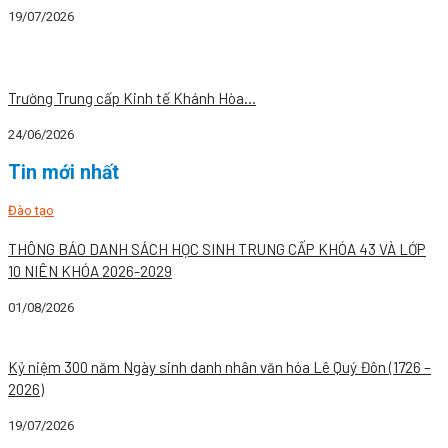
19/07/2026
Tin tức chung
Tin tức nổi bật
Trường Trung cấp Kinh tế Khánh Hòa...
24/06/2026
Tin mới nhất
Đào tạo
THÔNG BÁO DANH SÁCH HỌC SINH TRUNG CẤP KHÓA 43 VÀ LỚP
10 NIÊN KHÓA 2026-2029
01/08/2026
Tin tức chung
Kỷ niệm 300 năm Ngày sinh danh nhân văn hóa Lê Quý Đôn (1726 –
2026)
19/07/2026
Tin tức chung