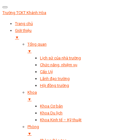
Trường TCKT Khánh Hòa
Trang chủ
Giới thiệu
▼
Tổng quan
▼
Lịch sử của nhà trường
Chức năng, nhiệm vụ
Cấp Uỷ
Lãnh đạo trường
Hội đồng trường
Khoa
▼
Khoa Cơ bản
Khoa Du lịch
Khoa Kinh tế – Kỹ thuật
Phòng
▼