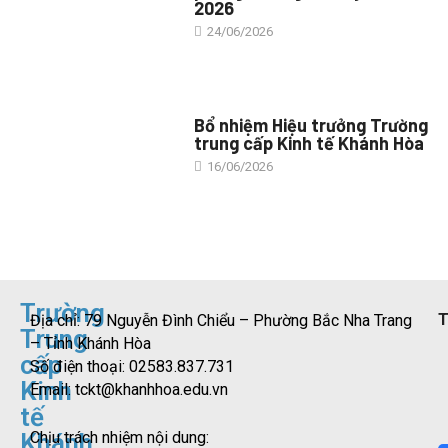
2026
24/06/2026
TIN TỨC CHUNG
Bổ nhiệm Hiệu trưởng Trường
trung cấp Kinh tế Khánh Hòa
16/06/2026
Trường
T
Địa chỉ: 79 Nguyễn Đình Chiểu – Phường Bắc Nha Trang
Trung
– Tỉnh Khánh Hòa
cấp
Số điện thoại: 02583.837.731
Kinh
Email:
tckt@khanhhoa.edu.vn
tế
Khánh
Chịu trách nhiệm nội dung: