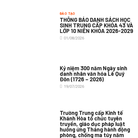
ĐÀO TẠO
THÔNG BÁO DANH SÁCH HỌC
SINH TRUNG CẤP KHÓA 43 VÀ
LỚP 10 NIÊN KHÓA 2026-2029
01/08/2026
TIN TỨC CHUNG
Kỷ niệm 300 năm Ngày sinh
danh nhân văn hóa Lê Quý
Đôn (1726 – 2026)
19/07/2026
TIN TỨC CHUNG
Trường Trung cấp Kinh tế
Khánh Hòa tổ chức tuyên
truyền, giáo dục pháp luật
hưởng ứng Tháng hành động
phòng, chống ma túy năm