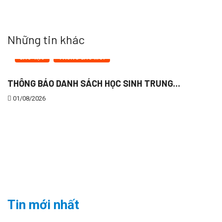
Những tin khác
ĐÀO TẠO
THÔNG BÁO MỚI
THÔNG BÁO DANH SÁCH HỌC SINH TRUNG...
01/08/2026
K
1
Tin mới nhất