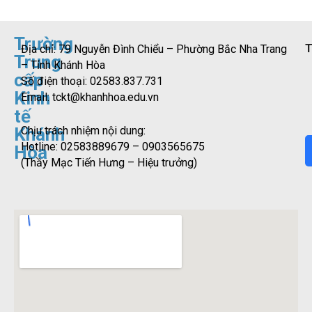
Trường
T
Địa chỉ: 79 Nguyễn Đình Chiểu – Phường Bắc Nha Trang
Trung
– Tỉnh Khánh Hòa
cấp
Số điện thoại: 02583.837.731
Kinh
Email:
tckt@khanhhoa.edu.vn
tế
Khánh
Chịu trách nhiệm nội dung:
Hotline: 02583889679 – 0903565675
Hòa
(Thầy Mạc Tiến Hưng – Hiệu trưởng)