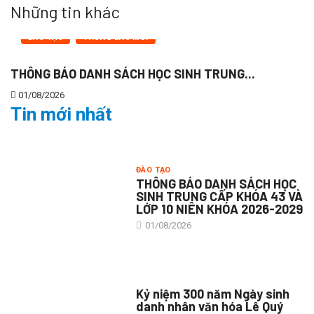
Những tin khác
ĐÀO TẠO
THÔNG BÁO MỚI
THÔNG BÁO DANH SÁCH HỌC SINH TRUNG...
K
01/08/2026
1
Tin mới nhất
ĐÀO TẠO
THÔNG BÁO DANH SÁCH HỌC
SINH TRUNG CẤP KHÓA 43 VÀ
LỚP 10 NIÊN KHÓA 2026-2029
01/08/2026
TIN TỨC CHUNG
Kỷ niệm 300 năm Ngày sinh
danh nhân văn hóa Lê Quý