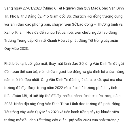
Sáng ngày 27/01/2023 (Mùng 6 Tết Nguyên đán Quý Mão), ông Văn Đình
Tri, Phó Bí thư Đảng ủy, Phó Giám đốc Sở, Chủ tịch Hội đồng trường cùng
với lãnh đạo các phòng ban, chuyên viên Sở Lao động – Thương binh và
Xã hội Khánh Hòa đã đến chúc Tết cán bộ, viên chức, người lao động
Trường Trung cấp Kinh tế Khánh Hòa và phát động Tết trồng cây xuân
Quý Mão 2023.
Phát biểu tại buổi gặp mặt, thay mặt lãnh đạo Sở, ông Văn Đình Tri đã gửi
đến toàn thể cán bộ, viên chức, người lao động và gia đình lời chúc mừng
năm mới tốt đẹp nhất. Ông Văn Đình Tri đánh giá rất cao kết quả mà nhà
trường đã đạt được trong năm 2022 và chúc nhà trường phát huy tinh
thần đoàn kết, trí tuệ tập thể để đạt nhiều thành tích hơn nữa trong năm
2023. Nhân dịp này, Ông Văn Đình Tri và Lãnh đạo trường đã phát động
Tết trồng cây xuân Quý Mão 2023 và tiến hành trồng cây tại khuôn viên
trường mở đầu cho Tết trồng cây xuân Quý Mão 2023 của nhà trường./.